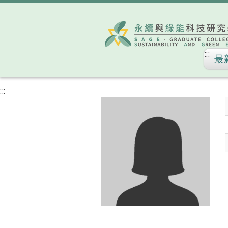
:::
最
:::