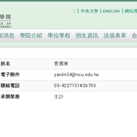
|
|
|
:::
中央大學
ENGLISH
網站
跳到主要內容
新消息
學院介紹
學位學程
招生資訊
法規表單
姓名
曹雁琳
電子郵件
yanlin54@ncu.edu.tw
聯絡電話
03-4227151#26703
承辦業務
主計