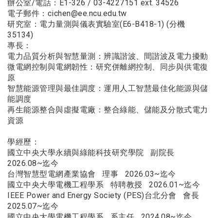
辦公室/電話：E1-326 / 03-4227151 ext. 34526
電子郵件：
cichen@ee.ncu.edu.tw
研究室：電力量測與儀表實驗室(E6-B418-1) (分機
35134)
專長：
電力品質分析與智慧量測：辨識諧波、間諧波及電力擾動
微電網控制與電網韌性：研究併離網控制、同步與供電復
原
智慧能源管理與最佳調度：運用人工智慧最佳化能源與儲
能調度
再生能源整合與虛擬電廠：整合綠能、儲能及分散式電力
資源
學經歷：
國立中央大學永續與綠能科技研究學院 副院長
2026.08~迄今
台灣智慧型電網產業協會 理事 2026.03~迄今
國立中央大學電機工程學系 特聘教授 2026.01~迄今
IEEE Power and Energy Society (PES)台北分會 會長
2025.07~迄今
國立中央大學電機工程學系 系主任 2024.08~迄今