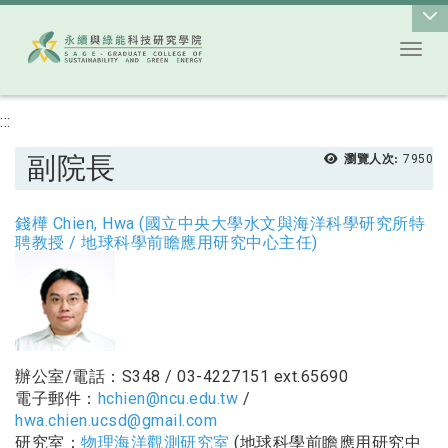
Toggl
跳到主要內容
:::
副院長
瀏覽人次:
7950
錢樺 Chien, Hwa (國立中央大學水文與海洋科學研究所特
聘教授 / 地球科學前瞻應用研究中心主任
)
辦公室/電話：S348 / 03-4227151 ext.65690
電子郵件：
hchien@ncu.edu.tw
/
hwa.chien.ucsd@gmail.com
研究室：
物理海洋觀測研究室
(地球科學前瞻應用研究中