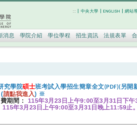
|
|
|
:::
中央大學
ENGLISH
網站
跳到主要內容
新消息
學院介紹
學位學程
招生資訊
法規表單
研究學院
碩士
班
考
試入學招生簡章全文(PDF)(
另開新
(
請點我進入
)
※
名費期間：
115
年3月23日上午9:00至3月31日下午
：
115
年3月23日上午9:00至3月31日晚上11:59止