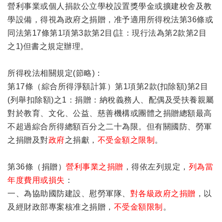
營利事業或個人捐款公立學校設置獎學金或擴建校舍及教
學設備，得視為政府之捐贈，准予適用所得稅法第36條或
同法第17條第1項第3款第2目(註：現行法為第2款第2目
之1)但書之規定辦理。
所得稅法相關規定(節略)：
第17條（綜合所得淨額計算）第1項第2款(扣除額)第2目
(列舉扣除額)之1：捐贈：納稅義務人、配偶及受扶養親屬
對於教育、文化、公益、慈善機構或團體之捐贈總額最高
不超過綜合所得總額百分之二十為限。但有關國防、勞軍
之捐贈及對
政府
之捐獻，
不受金額之限制
。
第36條（捐贈）
營利事業之捐贈
，得依左列規定，
列為當
年度費用或損失
：
一、為協助國防建設、慰勞軍隊、
對各級政府之捐贈
，以
及經財政部專案核准之捐贈，
不受金額限制
。