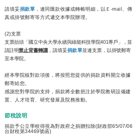
請填妥
，連同匯款收據或轉帳明細，以Ｅ-mail、傳
捐款單
真或掛號郵寄等方式遞交本學院辦理。
(2)
支票
支票抬頭「國立中央大學永續與綠能科技學院401專戶
」，並
請註明
禁止背書轉讓
，請填妥
並連支票，以掛號郵寄
捐款單
至本
學院
。
經本學院核對款項後，將按照您提供的捐款資料開立收據
郵寄給您。
感謝您對學院的支持，捐款將全數挹注於學院教研設備建
置、人才培育、研究發展及院務推動。
節稅說明
捐款予公立學校得視為對政府之捐贈扣除(財政部65/07/06
台財稅第34469號函)