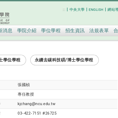
|
|
|
:::
中央大學
ENGLISH
網站
跳到主要內容
新消息
學院介紹
學位學程
招生資訊
法規表單
士學位學程
永續去碳科技碩/博士學位學程
張國楨
專任教授
件
kjchang@ncu.edu.tw
話
03-422-7151 #26725