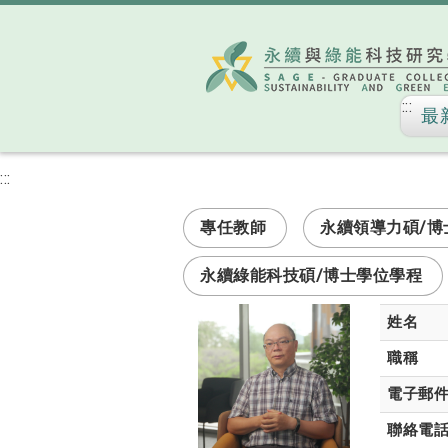
:::
最
:::
次選單
專任教師
永續領導力碩/博
永續綠能科技碩/博士學位學程
姓名
職稱
電子郵
聯絡電