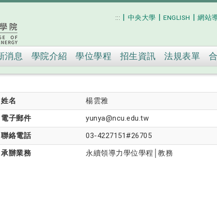
|
|
|
:::
中央大學
ENGLISH
網站
跳到主要內容
新消息
學院介紹
學位學程
招生資訊
法規表單
姓名
楊雲雅
電子郵件
yunya@ncu.edu.tw
聯絡電話
03-4227151#26705
承辦業務
永續領導力學位學程│教務