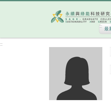
:::
最
:::