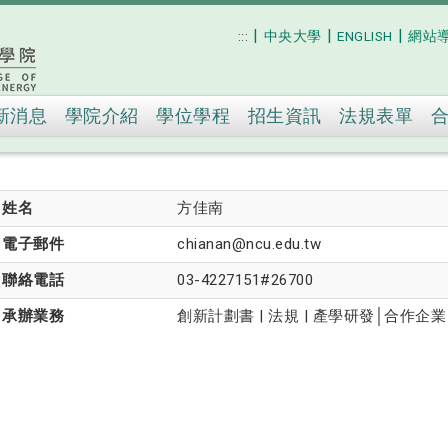
|
|
|
:::
中央大學
ENGLISH
網站
跳到主要內容
新消息
學院介紹
學位學程
招生資訊
法規表單
姓名
方佳南
電子郵件
chianan@ncu.edu.tw
聯絡電話
03-4227151#26700
承辦業務
創新計劃書 | 法規 | 產學研發│合作企業