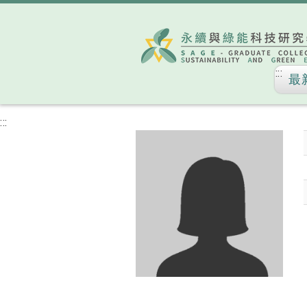
:::
最
:::