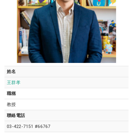
姓名
王群孝
職稱
教授
聯絡電話
03-422-7151 #66767