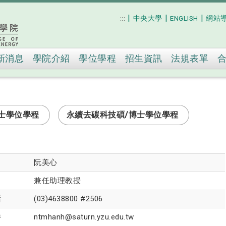
|
|
|
:::
中央大學
ENGLISH
網站
跳到主要內容
新消息
學院介紹
學位學程
招生資訊
法規表單
士學位學程
永續去碳科技碩/博士學位學程
阮美心
兼任助理教授
話
(03)4638800 #2506
件
ntmhanh@saturn.yzu.edu.tw