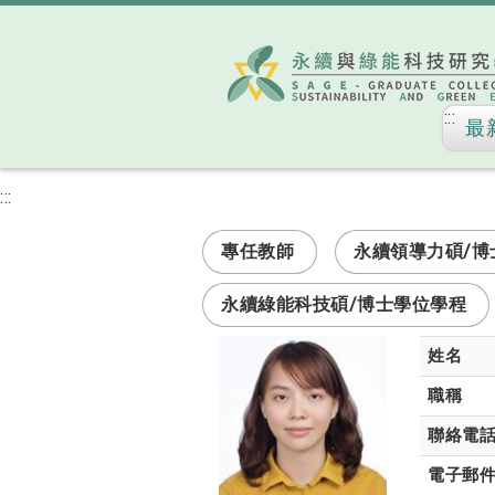
:::
最
:::
次選單
專任教師
永續領導力碩/博
永續綠能科技碩/博士學位學程
姓名
職稱
聯絡電
電子郵