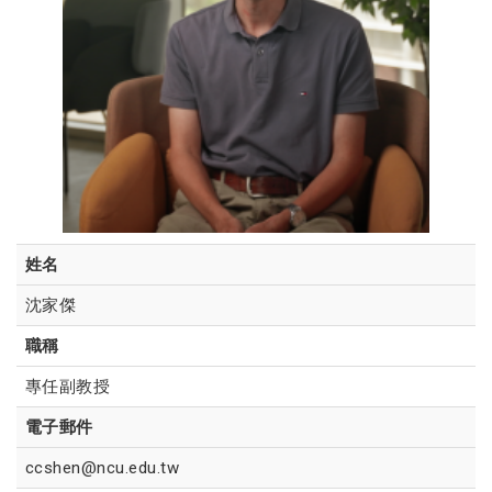
姓名
沈家傑
職稱
專任副教授
電子郵件
ccshen@ncu.edu.tw