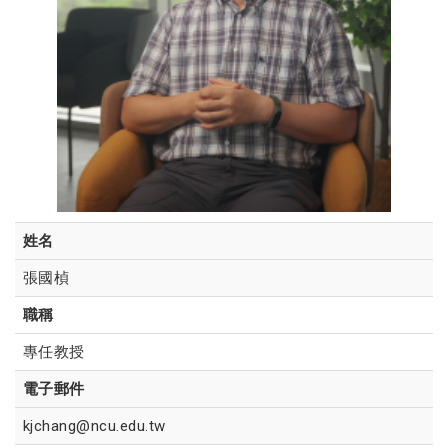
姓名
張國楨
職稱
專任教授
電子郵件
kjchang@ncu.edu.tw