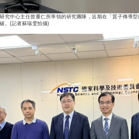
研究中心主任曾重仁所率領的研究團隊，近期在「質子傳導型固態
破。(記者蘇瑞雯拍攝)