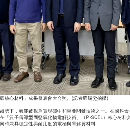
氫核心材料」成果發表會大合照。(記者蘇瑞雯拍攝)
趨勢下，氫能被視為實現碳中和重要關鍵技術之一。在國科會
在「質子傳導型固態氧化物電解技術」（P-SOEL）核心材料
同時兼具穩定性與耐用度的電極與電解質材料。