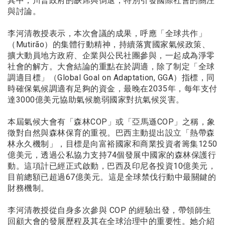
其中，川普政府的缺席與倒退，特別引發國際社會的關注
與討論。
李河清教授表示，本次會議的成果，呼應「全球共作」
（Mutirão）的集體行動精神，持續落實國家氣候政策、
擴大動員地方政府、企業與公民社團參與，一起成為淨零
社會的解方。大會結論的重點在於調適，除了制定「全球
調適目標」（Global Goal on Adaptation, GGA）指標，同
時確保氣候調適有足夠的資金，最晚在2035年，每年支付
達3000億美元協助氣候脆弱國家對抗氣候災害。
本屆氣候大會有「森林COP」或「亞馬遜COP」之稱，象
徵對自然與森林保育的重視。巴西主動提出設立「熱帶森
林永久機制」，目標是向富裕國家和商業投資者籌集1250
億美元，透過公私協力支持74個發展中國家的森林保護行
動。這項計已經正式啟動，巴西及印尼各投資10億美元，
目前總額已超過67億美元。這是全球禁伐行動中最關鍵的
財務機制。
李河清教授從自身多次參與 COP 的經驗出發，帶領師生
回顧大會的發展歷程及其在全球治理中的重要性。她介紹