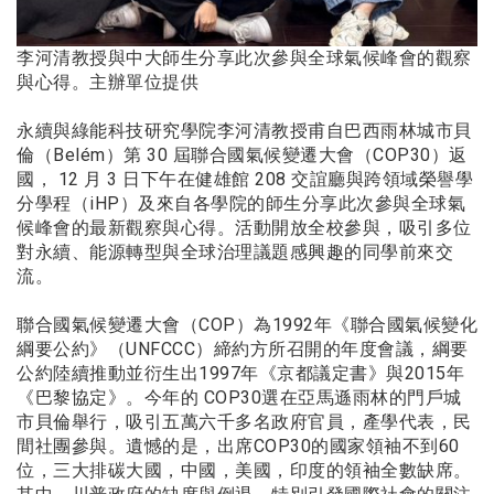
李河清教授與中大師生分享此次參與全球氣候峰會的觀察
與心得。主辦單位提供
永續與綠能科技研究學院李河清教授甫自巴西雨林城市貝
倫（Belém）第 30 屆聯合國氣候變遷大會（COP30）返
國， 12 月 3 日下午在健雄館 208 交誼廳與跨領域榮譽學
分學程（iHP）及來自各學院的師生分享此次參與全球氣
候峰會的最新觀察與心得。活動開放全校參與，吸引多位
對永續、能源轉型與全球治理議題感興趣的同學前來交
流。
聯合國氣候變遷大會（COP）為1992年《聯合國氣候變化
綱要公約》（UNFCCC）締約方所召開的年度會議，綱要
公約陸續推動並衍生出1997年《京都議定書》與2015年
《巴黎協定》。今年的 COP30選在亞馬遜雨林的門戶城
市貝倫舉行，吸引五萬六千多名政府官員，產學代表，民
間社團參與。遺憾的是，出席COP30的國家領袖不到60
位，三大排碳大國，中國，美國，印度的領袖全數缺席。