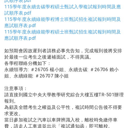
試順序表.pdf
115學年度永續去碳學程碩士甄試入學複試報到時間及應
試順序表.pdf
115學年度永續綠能學程博士班甄試招生複試報到時間及
應試順序表.pdf
115學年度永續綠能學程碩士班甄試招生複試報到時間及
應試順序表.pdf
如預期會因故遲到者請務必事先告知，完成報到後將安排
於最後一位考生之後遞補面試，不得異議。
各學程聯絡分機如下：
永續領導力: ＃26705 楊小姐、永續去碳: ＃26706 賴小
姐、永續綠能: ＃26707 陳小姐
注意事項：
請直接到國立中央大學教學研究綜合大樓五樓TR-501辦理
報到。
為顧及全體考生之權益及公平性，複試時間公告後不得要
求更改。
當日參加複試之汽車以車牌辨識入校，離校時免繳停車
費，請走人工車道並出示「複試通知函」即可離校。