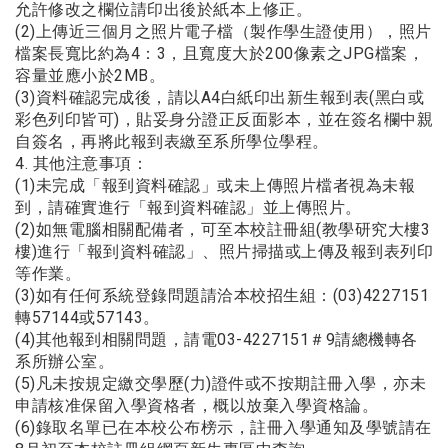
允許修改之欄位請印出後於紙本上修正。
(2)上傳近三個⽉之照⽚電⼦檔（製作學⽣證使⽤），照⽚
檔案⻑寬⽐約為4：3，且寬度⼤於200像素之JPG檔案，
容量並應⼩於2MB。
(3)資料確認完成後，請以A4⽩紙印出新⽣報到表(⿊⽩或
彩⾊列印皆可)，貼妥⾝分證正反⾯影本，並在簽名欄中親
⾃簽名，再將此報到表繳⾄系所學位學程。
4. 其他注意事項：
(1)未完成「報到資料確認」或未上傳照⽚檔者視為未報
到，請確實進⾏「報到資料確認」並上傳照⽚。
(2)如無電腦相關配備者，可⾄本校註冊組(教學研究⼤樓3
樓)進⾏「報到資料確認」、照⽚掃描或上傳及報到表列印
等作業。
(3)如有任何系統登錄問題請洽本校招⽣組：(03)4227151
轉57144或57143。
(4)其他報到相關問題，請電03-4227151＃9請總機轉各
系所辦公室。
(5)凡未按規定繳交學歷(⼒)證件或不按期註冊⼊學，亦未
申請核准保留⼊學資格者，概以放棄⼊學資格論。
(6)錄取名單已在本校公布榜⽰，註冊⼊學通知及學號請在