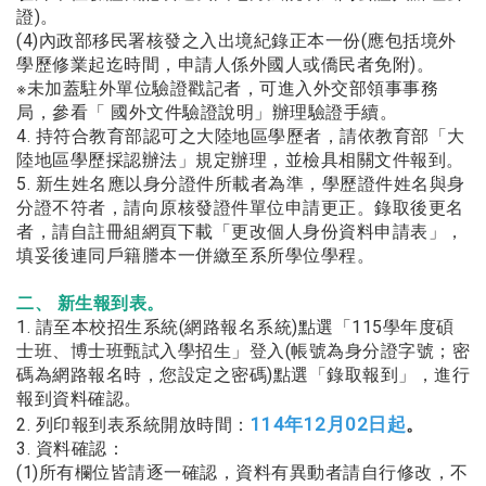
證)。
(4)內政部移⺠署核發之⼊出境紀錄正本⼀份(應包括境外
學歷修業起迄時間，申請⼈係外國⼈或僑⺠者免附)。
※未加蓋駐外單位驗證戳記者，可進⼊外交部領事事務
局，參看「 國外⽂件驗證說明」辦理驗證⼿續。
4. 持符合教育部認可之⼤陸地區學歷者，請依教育部「⼤
陸地區學歷採認辦法」規定辦理，並檢具相關⽂件報到。
5. 新⽣姓名應以⾝分證件所載者為準，學歷證件姓名與⾝
分證不符者，請向原核發證件單位申請更正。錄取後更名
者，請⾃註冊組網⾴下載「更改個⼈⾝份資料申請表」，
填妥後連同⼾籍謄本⼀併繳⾄系所學位學程。
二、 新生報到表。
1. 請⾄本校招⽣系統(網路報名系統)點選「115學年度碩
⼠班、博⼠班甄試⼊學招⽣」登⼊(帳號為⾝分證字號；密
碼為網路報名時，您設定之密碼)點選「錄取報到」，進⾏
報到資料確認。
114年12⽉02⽇起
2. 列印報到表系統開放時間：
。
3. 資料確認：
(1)所有欄位皆請逐⼀確認，資料有異動者請⾃⾏修改，不