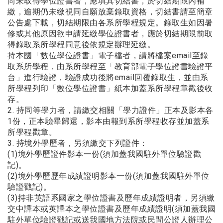
尚未取得學位證書者，應填具切結書，於切結期限內補
繳，逾期仍未繳視同⾃願放棄錄取資格，切結書請⾄簡章
公告處下載，切結期限由各系所學程規定。錄取⽣如因暑
修或其他原因欲申請延繳學位證書者，應於切結期限前取
得錄取系所學程同意後依規定辦理延繳。
持本國「數位學位證書」電⼦檔者，請將檔案email⾄錄
取系所學程，由系所學程⾄「教育部電⼦學位證書驗證平
台」進⾏驗證，驗證成功後將email回覆錄取⽣，並由系
所學程列印「數位學位證書」紙本加蓋系所學程章戳後收
存。
2. 持同等學⼒者，請繳交相關「學⼒證件」正本及影本各
1份，正本驗畢歸還，影本由報到系所學程收存並加蓋系
所學程戳章。
3. 持境外學歷者，另須繳交下列證件：
(1)境外學歷證件影本⼀份(須加蓋我國駐外單位驗證戳
記)。
(2)境外學歷歷年成績證明影本⼀份(須加蓋我國駐外單位
驗證戳記)。
(3)持⾮英語系國家之學位證書及歷年成績證明者，另須繳
交中譯本或英譯本之學位證書及歷年成績證明(須加蓋我國
駐外單位驗證戳記或送我國地⽅法院或⺠間公證⼈辦理公