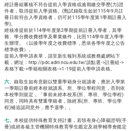
經註冊組審核不符合提前入學資格或逾期繳交學歷(力)證
件者，取消提前入學資格。(甄試錄取生如於115年9月註
冊日前符合入學資格者，仍可於115學年度第1學期註冊入
學)。
經核准提前於114學年度第2學期提前註冊入學者，其學
雜、學分費收費標準及畢業條件，比照114學年度入學學
生辦理。（以後學年度之收費標準，悉依各學年度之公告
標準收費）。
提前入學申請表單，請至新生報到系統或教務處網站下
載，網址：http://pdc.adm.ncu.edu.tw/請點選->註冊組->
表格下載->學籍相關表格->1-19提前入學申請表格。
六、
錄取生如有意願以雙重學籍身分就讀者，應於入學第
一學期註冊前經本校就讀系、所、學位學程同意，否則依
本校學則規定，「事前未經本校系(所、專班、學位學程)
同意，同時具有雙重學籍者，除經系(所、專班、學位學
程)補追認同意外，應予退學」。
七、
本校提供特殊教育支持計畫，若領有身心障礙證明(手
冊)或經各級主管機關特殊教育學生鑑定及就學輔導會鑑定