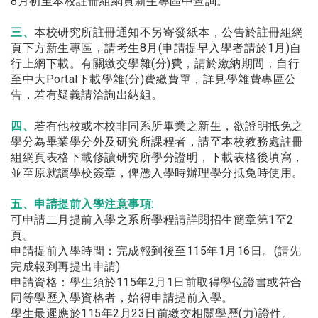
8⽉初⾄本校註冊組網⾴新⽣專區中查詢。
三、
本校研究所註冊通知不另寄發紙本，公告於註冊組網
頁下方新生專區，請考生8月(申請提早入學者請於1月)自
行上網下載。有關繳交學雜(分)費，請於繳納期間，自行
至中大Portal下載學雜(分)費繳費單，詳見學雜費專區公
告，若有疑義請洽詢出納組。
四、
若有他校或本校非同系所畢業之新生，欲證明抵免之
學分為畢業學分外及研究所課程者，請至本校教務處註冊
組網頁表格下載修讀研究所學分證明，下載表格後填寫，
並至原就讀學校簽章，俾憑入學時辦理學分抵免時使用。
五、申請提前入學注意事項:
可申請二月提前入學之系所學程請詳閱招生簡章第1至2
頁。
申請提前入學時間：完成報到後至115年1月16日。(請先
完成報到再提出申請)
申請資格：學生須於115年2月1日前取得學位證書或符合
同等學歷入學資格者，始得申請提前入學。
學生最遲應於115年2月23日前繳交相關學歷(力)證件。