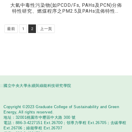
大氣中毒性污染物(如PCDD/Fs, PAHs及PCN)分佈
特性研究、燃煤程序之PM2.5及PAHs流佈特性研
究、新穎控制技術應用於揮發性有機污染物(VOCs)
及氮氧化物(NOx)之去除技術、 溫室效應氣體(GHG
s)之轉換利用、多重污染物併同去除技術、觸媒/電
最前
1
2
上一頁
漿整合技術開發
:::
國立中央大學永續與綠能科技研究學院
Copyright ©2023 Graduate College of Sustainability and Green
Energy, All rights reserved.
地址：32001桃園市中壢區中大路 300 號
電話：886-3-4227151 Ext.26700；領導力學程 Ext.26705；去碳學程
Ext.26706；綠能學程 Ext.26707